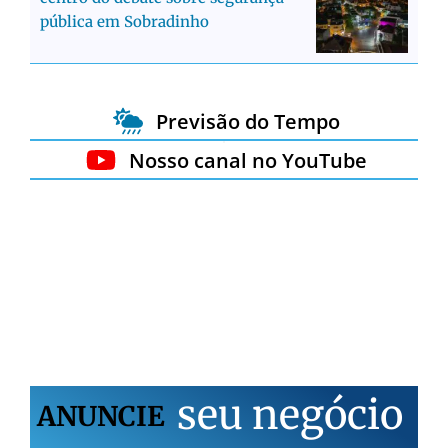
pública em Sobradinho
Previsão do Tempo
Nosso canal no YouTube
s
e
u
n
e
g
ó
c
i
o
ANUNCIE