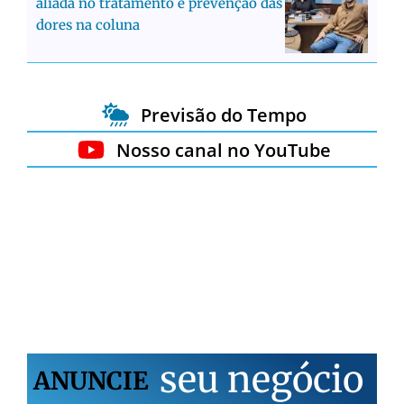
aliada no tratamento e prevenção das
dores na coluna
Previsão do Tempo
Nosso canal no YouTube
s
e
u
n
e
g
ó
c
i
o
ANUNCIE