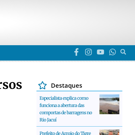
rsos
Destaques
Especialista explica como
funciona a abertura das
comportas de barragens no
Rio Jacuí
Prefeito de Arroio do Tigre