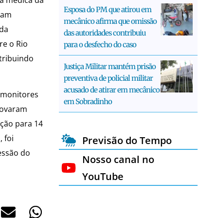
Esposa do PM que atirou em
oram
mecânico afirma que omissão
 da
das autoridades contribuiu
re o Rio
para o desfecho do caso
ntribuindo
Justiça Militar mantém prisão
preventiva de policial militar
acusado de atirar em mecânico
, monitores
em Sobradinho
provaram
ição para 14
 foi
Previsão do Tempo
essão do
Nosso canal no
YouTube