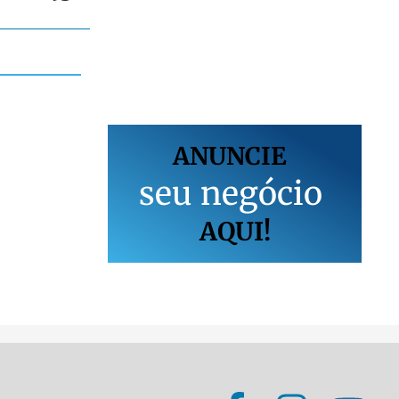
ANUNCIE
s
e
u
n
e
g
ó
c
i
o
AQUI!