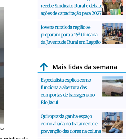
recebe Sindicato Rural e debate
ações de capacitação para 2027
Jovens rurais da região se
preparam para a 15ª Gincana
da Juventude Rural em Lagoão
Mais lidas da semana
Especialista explica como
funciona a abertura das
comportas de barragens no
Rio Jacuí
Quiropraxia ganha espaço
como aliada no tratamento e
lva
prevenção das dores na coluna
ça médica da