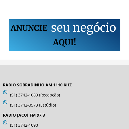
s
e
u
n
e
g
ó
c
i
o
ANUNCIE
AQUI!
RÁDIO SOBRADINHO AM 1110 KHZ
(51) 3742-1089 (Recepção)
(51) 3742-3573 (Estúdio)
RÁDIO JACUÍ FM 97,3
(51) 3742-1090