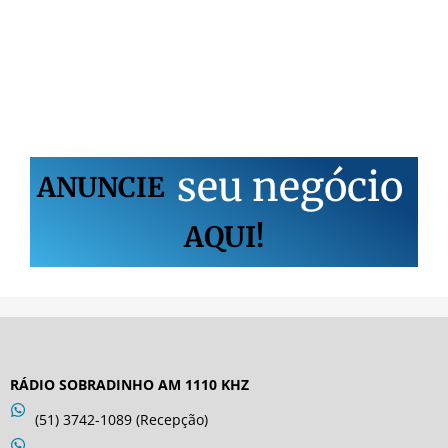
s
e
u
n
e
g
ó
c
i
o
ANUNCIE
AQUI!
RÁDIO SOBRADINHO AM 1110 KHZ
(51) 3742-1089 (Recepção)