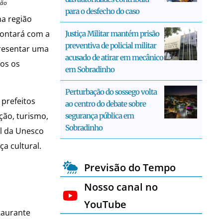
ção
para o desfecho do caso
na região
contará com a
Justiça Militar mantém prisão
preventiva de policial militar
presentar uma
acusado de atirar em mecânico
dos os
em Sobradinho
Perturbação do sossego volta
 prefeitos
ao centro do debate sobre
ção, turismo,
segurança pública em
Sobradinho
l da Unesco
a cultural.
Previsão do Tempo
Nosso canal no
YouTube
taurante