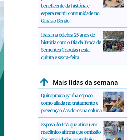
beneficente da história e
espera reunir comunidade no
Ginásio Benão
Ibarama celebra 25 anos de
história com o Dia da Troca de
Sementes Crioulas nesta
quinta e sexta-feira
Mais lidas da semana
Quiropraxia ganha espaço
como aliada no tratamento e
prevenção das dores na coluna
Esposa do PM que atirou em
mecânico afirma que omissão
das autoridades contribuiu