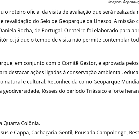
Imagem: Reprodu
 roteiro oficial da visita de avaliação que será realizada 
 de revalidação do Selo de Geoparque da Unesco. A missão 
Daniela Rocha, de Portugal. O roteiro foi elaborado para a
itório, já que o tempo de visita não permite contemplar to
arque, em conjunto com o Comitê Gestor, e aprovada pelos
para destacar ações ligadas à conservação ambiental, educa
io natural e cultural. Reconhecida como Geoparque Mundia
geodiversidade, fósseis do período Triássico e forte heranç
a Quarta Colônia.
desus e Cappa, Cachaçaria Gentil, Pousada Campolongo, Res