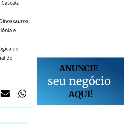
, Cascata
 Dinossauros,
lônia e
ógica de
nal do
ANUNCIE
s
e
u
n
e
g
ó
c
i
o
AQUI!