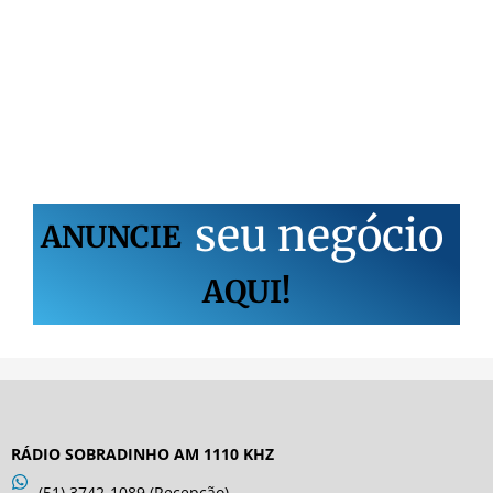
s
e
u
n
e
g
ó
c
i
o
ANUNCIE
AQUI!
RÁDIO SOBRADINHO AM 1110 KHZ
(51) 3742-1089 (Recepção)