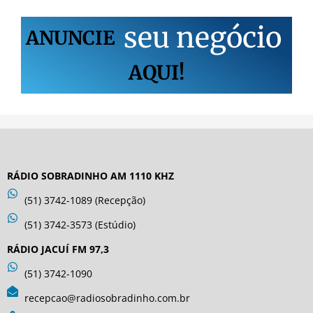
s
e
u
n
e
g
ó
c
i
o
ANUNCIE
AQUI!
RÁDIO SOBRADINHO AM 1110 KHZ
(51) 3742-1089 (Recepção)
(51) 3742-3573 (Estúdio)
RÁDIO JACUÍ FM 97,3
(51) 3742-1090
recepcao@radiosobradinho.com.br