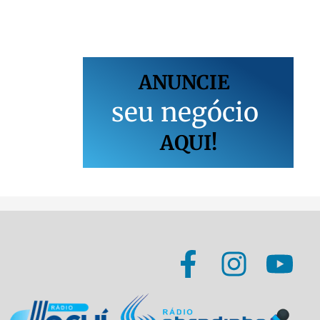
ANUNCIE
s
e
u
n
e
g
ó
c
i
o
AQUI!