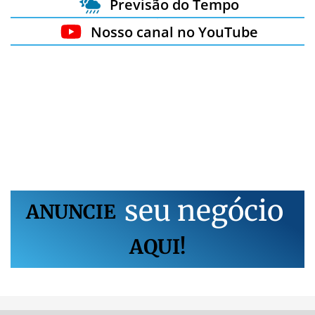
Previsão do Tempo
Nosso canal no YouTube
s
e
u
n
e
g
ó
c
i
o
ANUNCIE
AQUI!