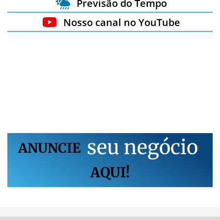
Previsão do Tempo
Nosso canal no YouTube
s
e
u
n
e
g
ó
c
i
o
ANUNCIE
AQUI!