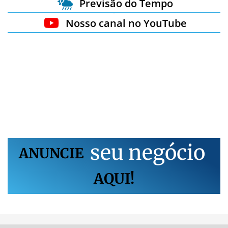
Previsão do Tempo
Nosso canal no YouTube
s
e
u
n
e
g
ó
c
i
o
ANUNCIE
AQUI!