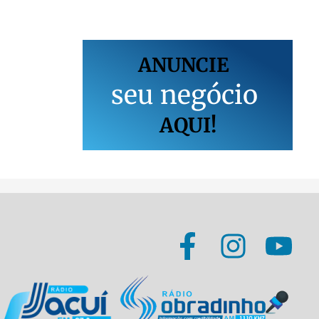
ANUNCIE
s
e
u
n
e
g
ó
c
i
o
AQUI!