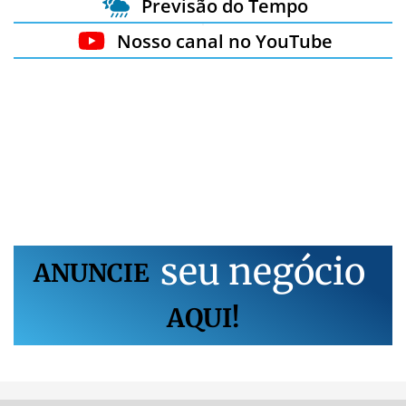
Previsão do Tempo
Nosso canal no YouTube
s
e
u
n
e
g
ó
c
i
o
ANUNCIE
AQUI!