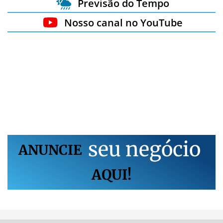
Previsão do Tempo
Nosso canal no YouTube
s
e
u
n
e
g
ó
c
i
o
ANUNCIE
AQUI!