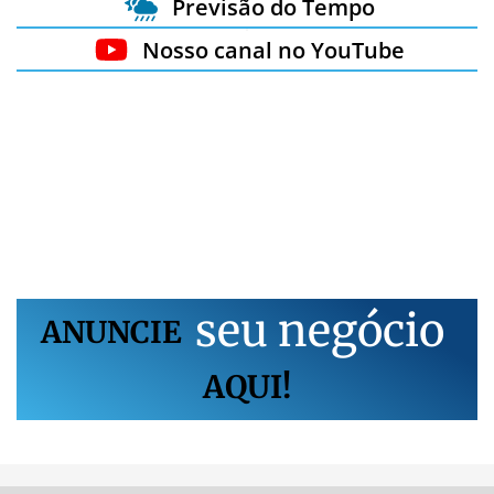
Previsão do Tempo
Nosso canal no YouTube
s
e
u
n
e
g
ó
c
i
o
ANUNCIE
AQUI!