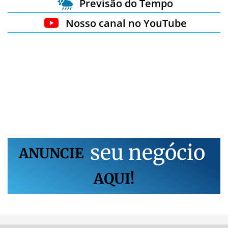
Previsão do Tempo
Nosso canal no YouTube
s
e
u
n
e
g
ó
c
i
o
ANUNCIE
AQUI!