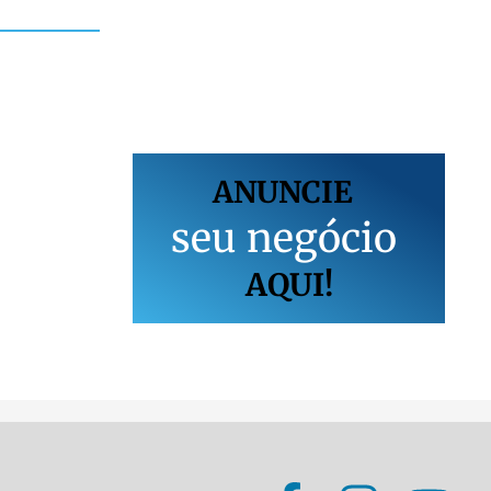
ANUNCIE
s
e
u
n
e
g
ó
c
i
o
AQUI!