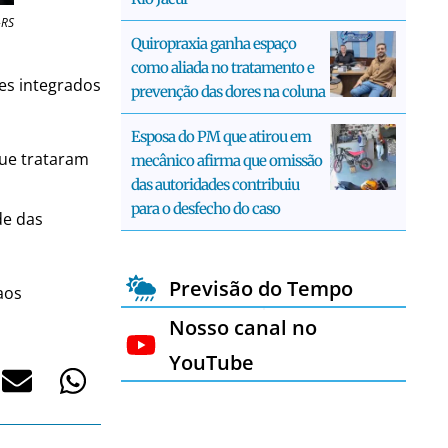
-RS
Quiropraxia ganha espaço
como aliada no tratamento e
es integrados
prevenção das dores na coluna
Esposa do PM que atirou em
que trataram
mecânico afirma que omissão
das autoridades contribuiu
para o desfecho do caso
de das
Previsão do Tempo
aos
Nosso canal no
YouTube