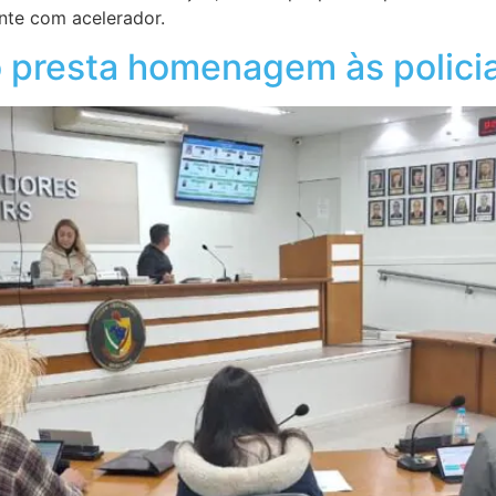
nte com acelerador.
presta homenagem às policiai