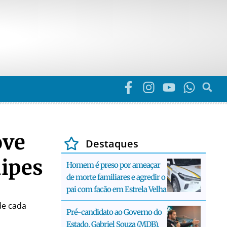
ove
Destaques
uipes
Homem é preso por ameaçar
de morte familiares e agredir o
pai com facão em Estrela Velha
de cada
Pré-candidato ao Governo do
Estado, Gabriel Souza (MDB),