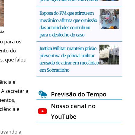
Esposa do PM que atirou em
mecânico afirma que omissão
das autoridades contribuiu
ção
para o desfecho do caso
ão para os
Justiça Militar mantém prisão
mento do
preventiva de policial militar
s, que falou
acusado de atirar em mecânico
em Sobradinho
ência e
 A secretária
Previsão do Tempo
mentos,
Nosso canal no
ciência e
YouTube
ntivando a