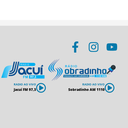
RADIO AO VIVO
RADIO AO VIVO
Jacuí FM 97,3
Sobradinho AM 1110