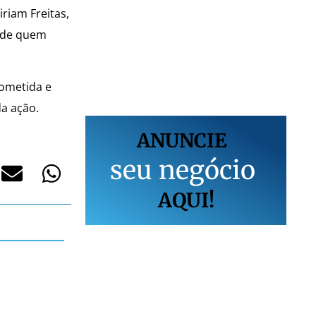
riam Freitas,
m de quem
rometida e
a ação.
ANUNCIE
s
e
u
n
e
g
ó
c
i
o
AQUI!