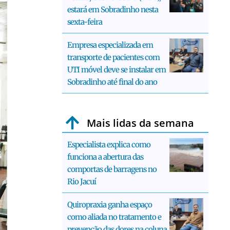
estará em Sobradinho nesta
sexta-feira
Empresa especializada em
transporte de pacientes com
UTI móvel deve se instalar em
Sobradinho até final do ano
Mais lidas da semana
Especialista explica como
funciona a abertura das
comportas de barragens no
Rio Jacuí
Quiropraxia ganha espaço
como aliada no tratamento e
prevenção das dores na coluna