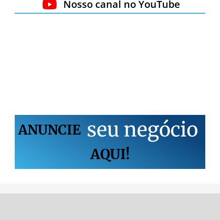
Nosso canal no YouTube
s
e
u
n
e
g
ó
c
i
o
ANUNCIE
AQUI!