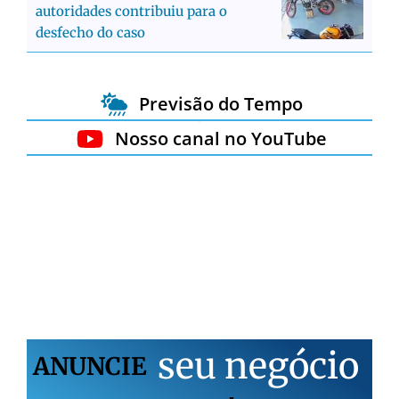
autoridades contribuiu para o
desfecho do caso
Previsão do Tempo
Nosso canal no YouTube
s
e
u
n
e
g
ó
c
i
o
ANUNCIE