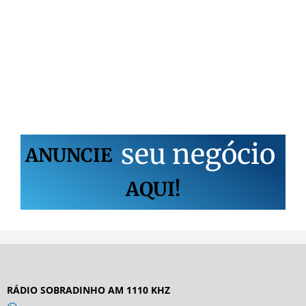
s
e
u
n
e
g
ó
c
i
o
ANUNCIE
AQUI!
RÁDIO SOBRADINHO AM 1110 KHZ