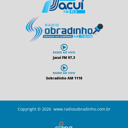
RADIO AO VIVO
Jacuí FM 97,3
RADIO AO VIVO
Sobradinho AM 1110
Copyright © 2026 www.radiosobradinho.com.br