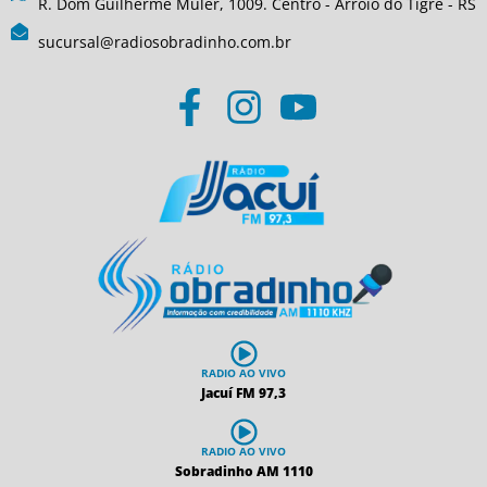
R. Dom Guilherme Müler, 1009. Centro - Arroio do Tigre - RS
sucursal@radiosobradinho.com.br
RADIO AO VIVO
Jacuí FM 97,3
RADIO AO VIVO
Sobradinho AM 1110