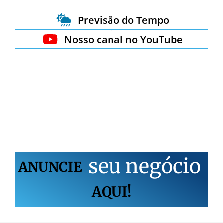
Previsão do Tempo
Nosso canal no YouTube
s
e
u
n
e
g
ó
c
i
o
ANUNCIE
AQUI!