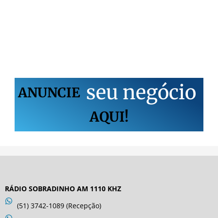
s
e
u
n
e
g
ó
c
i
o
ANUNCIE
AQUI!
RÁDIO SOBRADINHO AM 1110 KHZ
(51) 3742-1089 (Recepção)