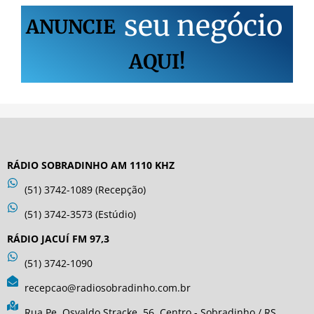
s
e
u
n
e
g
ó
c
i
o
ANUNCIE
AQUI!
RÁDIO SOBRADINHO AM 1110 KHZ
(51) 3742-1089 (Recepção)
(51) 3742-3573 (Estúdio)
RÁDIO JACUÍ FM 97,3
(51) 3742-1090
recepcao@radiosobradinho.com.br
Rua Pe. Osvaldo Stracke, 56. Centro - Sobradinho / RS