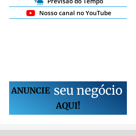
Previsão do Tempo
Nosso canal no YouTube
s
e
u
n
e
g
ó
c
i
o
ANUNCIE
AQUI!