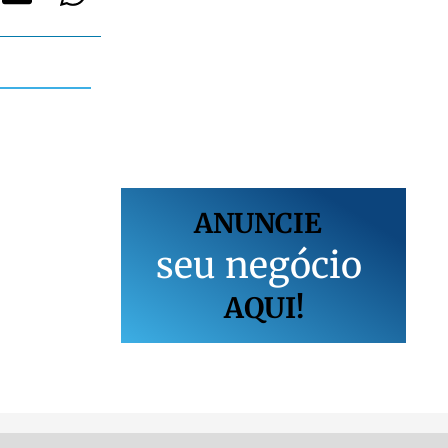
ANUNCIE
s
e
u
n
e
g
ó
c
i
o
AQUI!