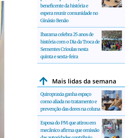
beneficente da história e
espera reunir comunidade no
Ginásio Benão
Ibarama celebra 25 anos de
história com o Dia da Troca de
Sementes Crioulas nesta
quinta e sexta-feira
Mais lidas da semana
Quiropraxia ganha espaço
como aliada no tratamento e
prevenção das dores na coluna
Esposa do PM que atirou em
mecânico afirma que omissão
das autoridades contribuiu