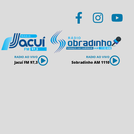
RADIO AO VIVO
RADIO AO VIVO
Jacuí FM 97,3
Sobradinho AM 1110