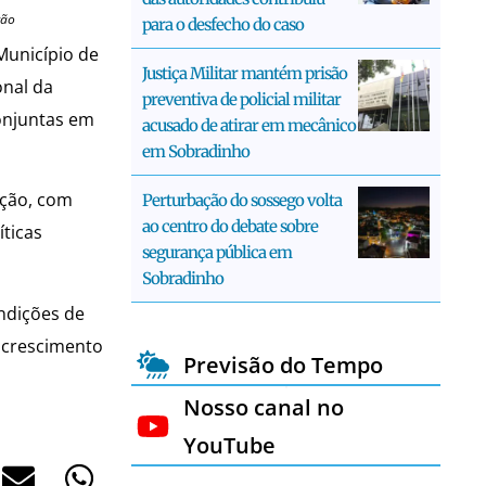
ção
para o desfecho do caso
Município de
Justiça Militar mantém prisão
onal da
preventiva de policial militar
conjuntas em
acusado de atirar em mecânico
em Sobradinho
ação, com
Perturbação do sossego volta
ao centro do debate sobre
íticas
segurança pública em
Sobradinho
ndições de
 crescimento
Previsão do Tempo
Nosso canal no
YouTube