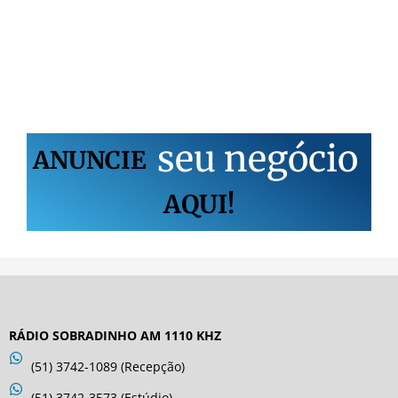
s
e
u
n
e
g
ó
c
i
o
ANUNCIE
AQUI!
RÁDIO SOBRADINHO AM 1110 KHZ
(51) 3742-1089 (Recepção)
(51) 3742-3573 (Estúdio)