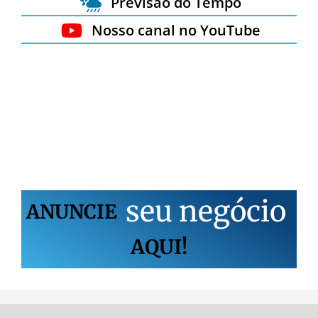
Previsão do Tempo
Nosso canal no YouTube
s
e
u
n
e
g
ó
c
i
o
ANUNCIE
AQUI!