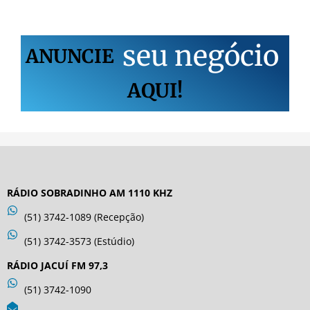
s
e
u
n
e
g
ó
c
i
o
ANUNCIE
AQUI!
RÁDIO SOBRADINHO AM 1110 KHZ
(51) 3742-1089 (Recepção)
(51) 3742-3573 (Estúdio)
RÁDIO JACUÍ FM 97,3
(51) 3742-1090