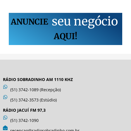
s
e
u
n
e
g
ó
c
i
o
ANUNCIE
AQUI!
RÁDIO SOBRADINHO AM 1110 KHZ
(51) 3742-1089 (Recepção)
(51) 3742-3573 (Estúdio)
RÁDIO JACUÍ FM 97,3
(51) 3742-1090
recepcao@radiosobradinho.com.br