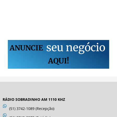
s
e
u
n
e
g
ó
c
i
o
ANUNCIE
AQUI!
RÁDIO SOBRADINHO AM 1110 KHZ
(51) 3742-1089 (Recepção)