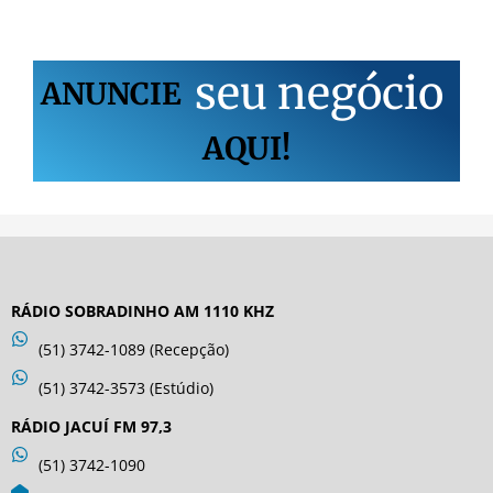
s
e
u
n
e
g
ó
c
i
o
ANUNCIE
AQUI!
RÁDIO SOBRADINHO AM 1110 KHZ
(51) 3742-1089 (Recepção)
(51) 3742-3573 (Estúdio)
RÁDIO JACUÍ FM 97,3
(51) 3742-1090