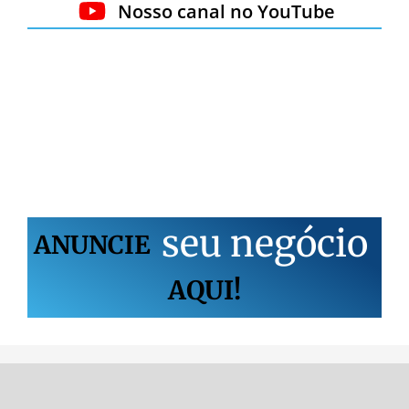
Nosso canal no YouTube
s
e
u
n
e
g
ó
c
i
o
ANUNCIE
AQUI!