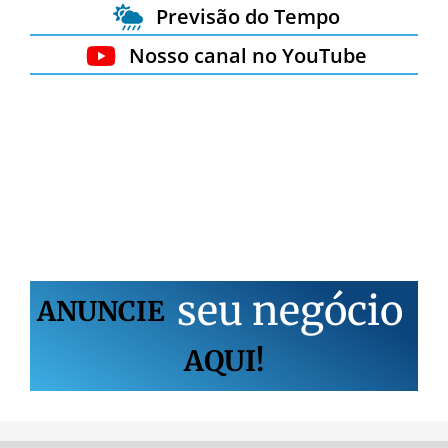
Previsão do Tempo
Nosso canal no YouTube
s
e
u
n
e
g
ó
c
i
o
ANUNCIE
AQUI!