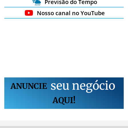
Previsão do Tempo
Nosso canal no YouTube
s
e
u
n
e
g
ó
c
i
o
ANUNCIE
AQUI!