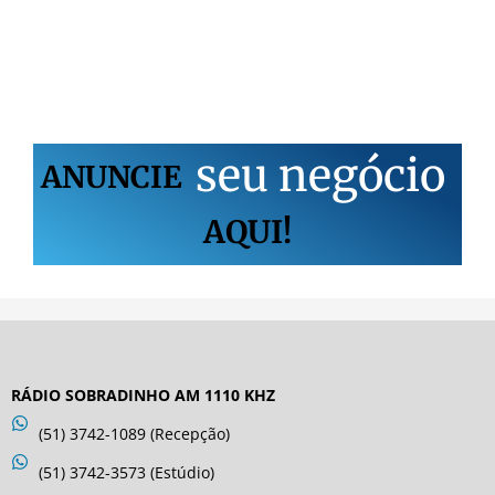
s
e
u
n
e
g
ó
c
i
o
ANUNCIE
AQUI!
RÁDIO SOBRADINHO AM 1110 KHZ
(51) 3742-1089 (Recepção)
(51) 3742-3573 (Estúdio)