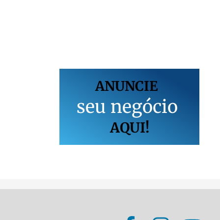
ANUNCIE
s
e
u
n
e
g
ó
c
i
o
AQUI!