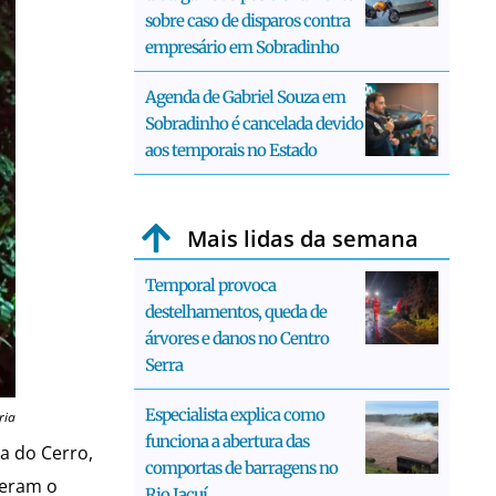
sobre caso de disparos contra
empresário em Sobradinho
Agenda de Gabriel Souza em
Sobradinho é cancelada devido
aos temporais no Estado
Mais lidas da semana
Temporal provoca
destelhamentos, queda de
árvores e danos no Centro
Serra
Especialista explica como
ria
funciona a abertura das
a do Cerro,
comportas de barragens no
zeram o
Rio Jacuí