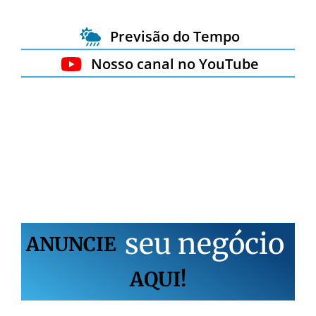
Previsão do Tempo
Nosso canal no YouTube
s
e
u
n
e
g
ó
c
i
o
ANUNCIE
AQUI!