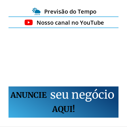
Previsão do Tempo
Nosso canal no YouTube
s
e
u
n
e
g
ó
c
i
o
ANUNCIE
AQUI!