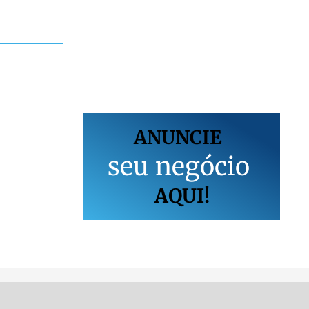
ANUNCIE
s
e
u
n
e
g
ó
c
i
o
AQUI!