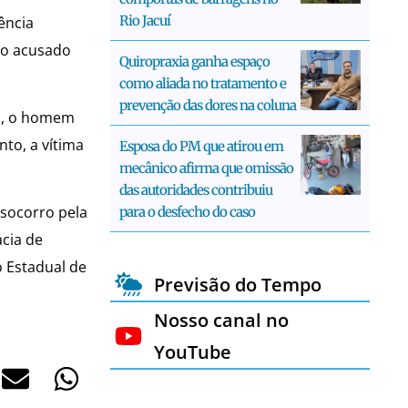
Rio Jacuí
ência
 o acusado
Quiropraxia ganha espaço
como aliada no tratamento e
prevenção das dores na coluna
ão, o homem
to, a vítima
Esposa do PM que atirou em
mecânico afirma que omissão
das autoridades contribuiu
 socorro pela
para o desfecho do caso
acia de
o Estadual de
Previsão do Tempo
Nosso canal no
YouTube