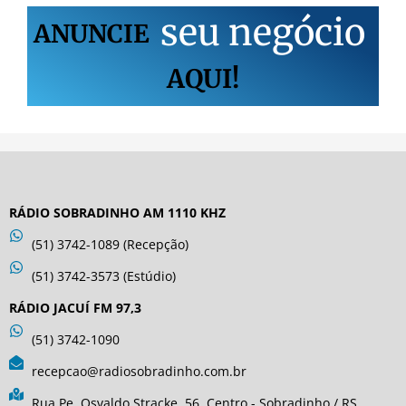
s
e
u
n
e
g
ó
c
i
o
ANUNCIE
AQUI!
RÁDIO SOBRADINHO AM 1110 KHZ
(51) 3742-1089 (Recepção)
(51) 3742-3573 (Estúdio)
RÁDIO JACUÍ FM 97,3
(51) 3742-1090
recepcao@radiosobradinho.com.br
Rua Pe. Osvaldo Stracke, 56. Centro - Sobradinho / RS