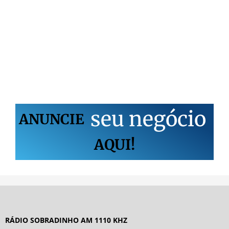
s
e
u
n
e
g
ó
c
i
o
ANUNCIE
AQUI!
RÁDIO SOBRADINHO AM 1110 KHZ