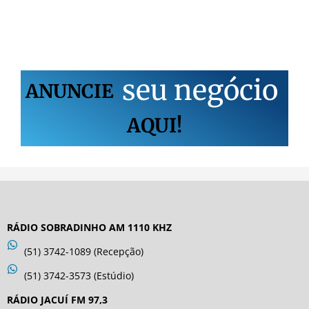
s
e
u
n
e
g
ó
c
i
o
ANUNCIE
AQUI!
RÁDIO SOBRADINHO AM 1110 KHZ
(51) 3742-1089 (Recepção)
(51) 3742-3573 (Estúdio)
RÁDIO JACUÍ FM 97,3