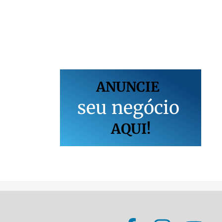
ANUNCIE
s
e
u
n
e
g
ó
c
i
o
AQUI!