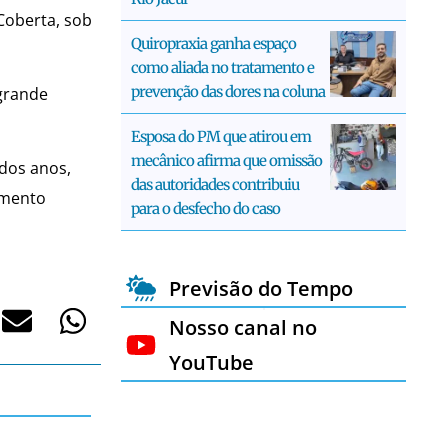
Coberta, sob
Quiropraxia ganha espaço
como aliada no tratamento e
prevenção das dores na coluna
grande
Esposa do PM que atirou em
mecânico afirma que omissão
 dos anos,
das autoridades contribuiu
vimento
para o desfecho do caso
Previsão do Tempo
Nosso canal no
YouTube