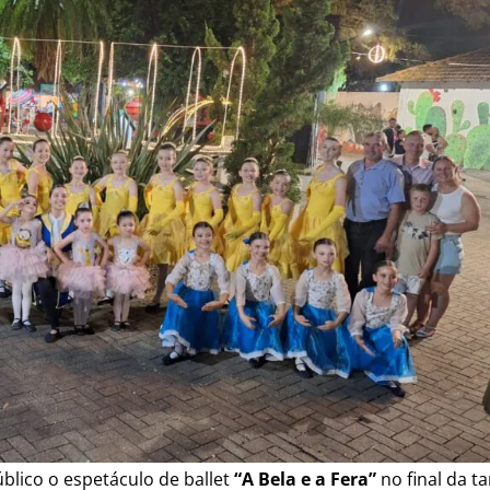
úblico o espetáculo de ballet
“A Bela e a Fera”
no final da t