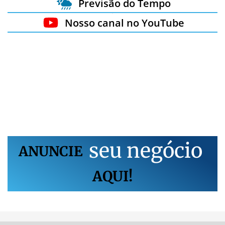
Previsão do Tempo
Nosso canal no YouTube
s
e
u
n
e
g
ó
c
i
o
ANUNCIE
AQUI!