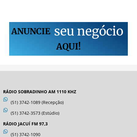
s
e
u
n
e
g
ó
c
i
o
ANUNCIE
AQUI!
RÁDIO SOBRADINHO AM 1110 KHZ
(51) 3742-1089 (Recepção)
(51) 3742-3573 (Estúdio)
RÁDIO JACUÍ FM 97,3
(51) 3742-1090