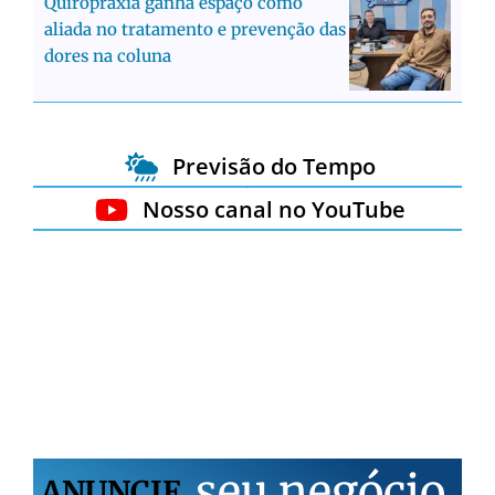
Quiropraxia ganha espaço como
aliada no tratamento e prevenção das
dores na coluna
Previsão do Tempo
Nosso canal no YouTube
s
e
u
n
e
g
ó
c
i
o
ANUNCIE